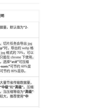
说明
据量，默认值为
“2-
，切片任务会导出 jpg
bp”
时，导出的 webp 格
pg 格式的 70%，可以
在 chrome 下使用，
。选择
“avif”
可压缩
uastc”
可节约 60%显
可节约 80%显存。
大量节省传输数据量，
“中级”
和
“高级”
。压缩
。当压缩等级为
“高级”
较大，推荐使用
“中