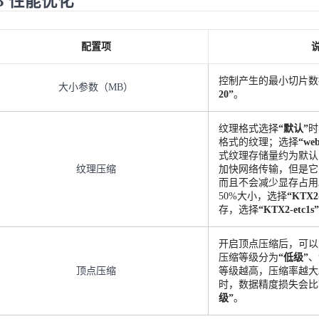
.3 性能优化
配置项
控制产生的最小切片数
大小参数（MB）
20”
。
纹理格式选择
“默认”
时
格式的纹理；选择
“we
式纹理存储量约为默认 j
纹理压缩
加快网络传输，但是它只能
而且不会减少显存占用
50%大小，选择
“KTX2-
存，选择
“KTX2-etc1s”
开启顶点压缩后，可以
压缩等级分为
“低级”
、
顶点压缩
等级越高，压缩率越大
时，数据精度损失会比
级”
。