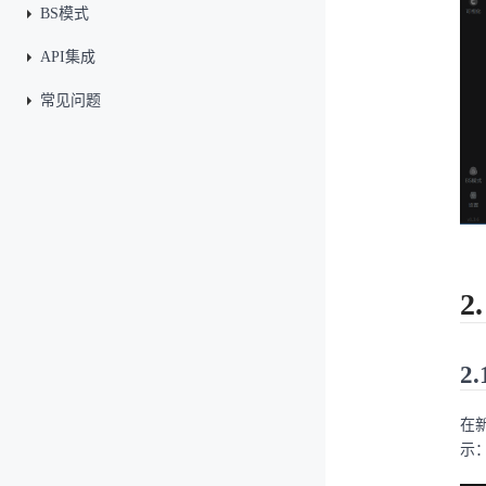
BS模式
API集成
常见问题
2
2
在
示