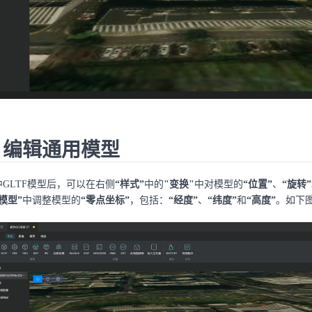
. 编辑通用模型
中GLTF模型后，可以在右侧
“样式”
中的
"变换"
中对模型的
“位置”
、
“旋转”
“模型”
中调整模型的
“零点坐标”
，包括：
“经度”
、
“纬度”
和
“高度”
。如下