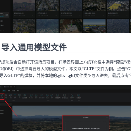
. 导入通用模型文件
建成功后会自动打开该场景项目，在场景界面上方的Tab栏中选择
“常见”
模
BX和OBJ）中选择需要导入的模型文件，本文以
“GLTF”
文件为例。点击
“G
导入GLTF”
的弹框，并将本地的
.glb、.gltf
文件类型导入进去，最后点击