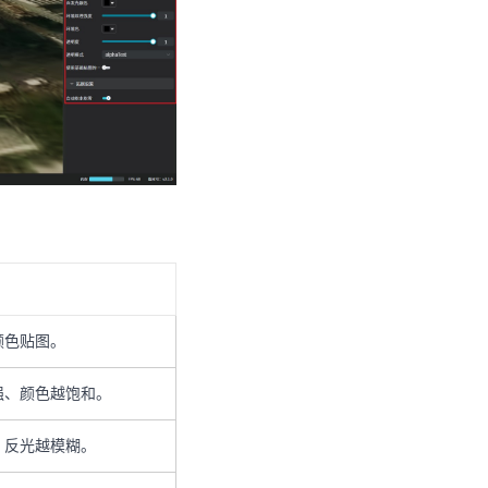
颜色贴图。
强、颜色越饱和。
、反光越模糊。