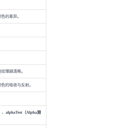
颜色的差异。
境纹理越清晰。
颜色的吸收与反射。
）
、
alphaTest（Alpha测