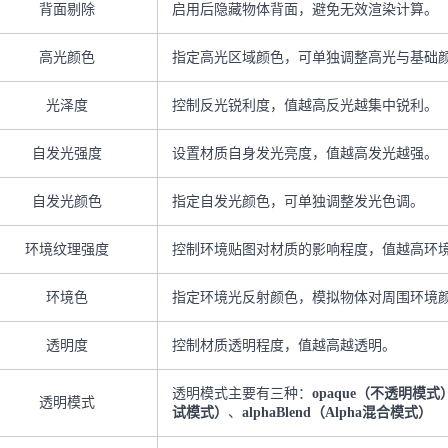
背面剔除
启用后隐藏物体背面，避免无效渲染计算。
高光颜色
指定高光区域颜色，可单独调整高光与基础
光泽度
控制反光锐利度，值越高反光越集中锐利。
自发光强度
设置材质自身发光亮度，值越高发光越强。
自发光颜色
指定自发光颜色，可单独调整发光色调。
环境纹理强度
控制环境贴图对材质的影响程度，值越高环
环境色
指定环境光反射颜色，模拟物体对周围环境
透明度
控制材质透明程度，值越高越透明。
透明模式主要有三种：
opaque（不透明模式
透明模式
试模式）
、
alphaBlend（Alpha混合模式）