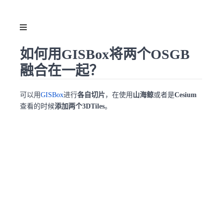
如何用GISBox将两个OSGB
融合在一起？
可以用
GISBox
进行
各自切片
，在使用
山海鲸
或者是
Cesium
查看的时候
添加两个3DTiles
。