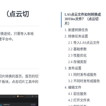
件？（点云切
LAS点云文件如何转换成
3DTiles文件？（点云切
片）
1. 新建转换任务
转换途径，只需导入本地
2. 转换任务设置
建平台中。
2.1 导入LAS点云文件
2.2 基础参数
2.3 性能优化
2.2.1 空间参考
2.4 存储类型
2.2.2 颜色读取
3. 发布设置
2.2.3 颜色存储
3.1 同时发布成服务
2.2.4 属性拾取
切片转换的首页，首页的切
3.2 不同时发布成服务
2.2.5 修复离散化
个板块，点击切片工具中的
4. 编辑文件
4.1 前往服务
4.2 打开文件夹