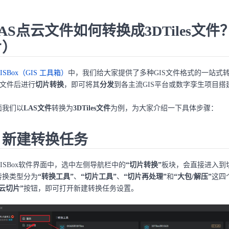
AS点云文件如何转换成3DTiles文
片）
ISBox（GIS 工具箱）
中，我们给大家提供了多种GIS文件格式的一站式
S文件后进行
切片转换
，即可将其
分发
到各主流GIS平台或数字孪生项目搭
面我们以
LAS文件
转换为
3DTiles文件
为例，为大家介绍一下具体步骤：
. 新建转换任务
GISBox软件界面中，选中左侧导航栏中的
“切片转换”
板块，会直接进入到
转换类型分为
“转换工具”
、
“切片工具”
、
“切片再处理”
和
“大包/解压”
这四
云切片”
按钮，即可打开新建转换任务设置。