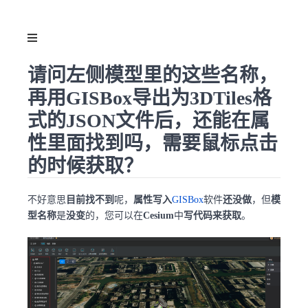
请问左侧模型里的这些名称，
再用GISBox导出为3DTiles格
式的JSON文件后，还能在属
性里面找到吗，需要鼠标点击
的时候获取？
不好意思
目前找不到
呢，
属性写入
GISBox
软件
还没做
，但
模
型名称
是
没变
的，您可以在
Cesium
中
写代码来获取
。