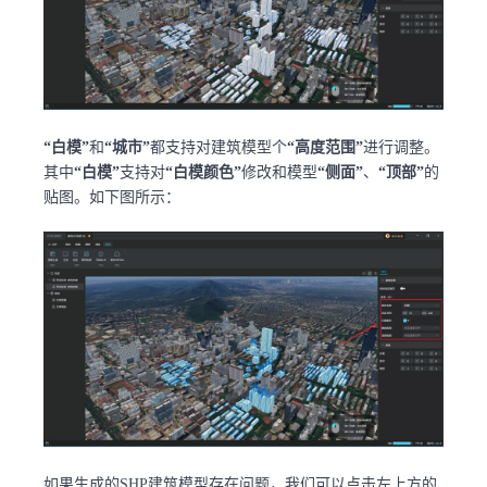
“白模”
和
“城市”
都支持对建筑模型个
“高度范围”
进行调整。
其中
“白模”
支持对
“白模颜色”
修改和模型
“侧面”
、
“顶部”
的
贴图。如下图所示：
如果生成的SHP建筑模型存在问题，我们可以点击左上方的