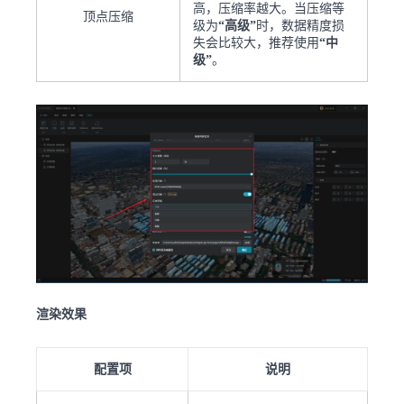
高，压缩率越大。当压缩等
顶点压缩
级为
“高级”
时，数据精度损
失会比较大，推荐使用
“中
级”
。
渲染效果
配置项
说明