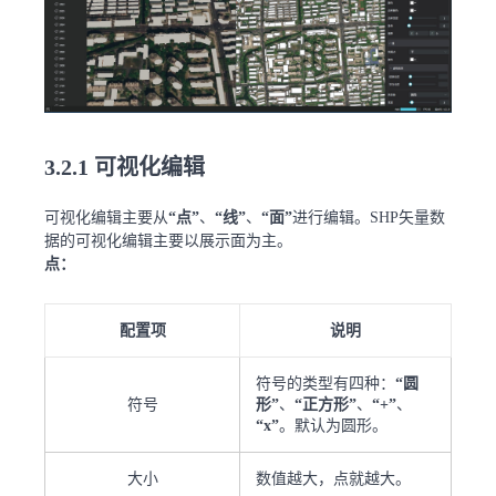
3.2.1 可视化编辑
可视化编辑主要从
“点”
、
“线”
、
“面”
进行编辑。SHP矢量数
据的可视化编辑主要以展示面为主。
点：
配置项
说明
符号的类型有四种：
“圆
符号
形”
、
“正方形”
、
“+”
、
“x”
。默认为圆形。
大小
数值越大，点就越大。