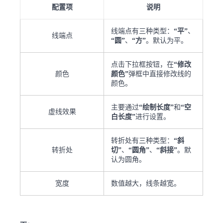
配置项
说明
线端点有三种类型：
“平”
、
线端点
“圆”
、
“方”
。默认为平。
点击下拉框按钮，在
“修改
颜色
颜色”
弹框中直接修改线的
颜色。
主要通过
“绘制长度”
和
“空
虚线效果
白长度”
进行设置。
转折处有三种类型：
“斜
转折处
切”
、
“圆角”
、
“斜接”
。默
认为圆角。
宽度
数值越大，线条越宽。