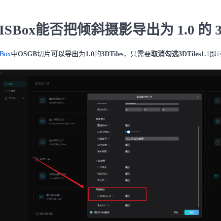
ISBox能否把倾斜摄影导出为 1.0 的 3D
Box
中
OSGB
切片
可以导出
为
1.0
的
3DTiles
，只需要
取消勾选3DTiles1.
1即