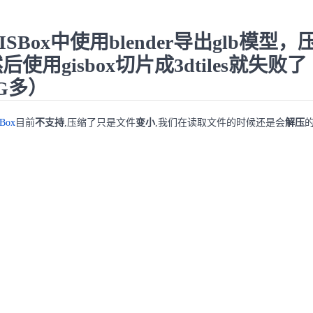
ISBox中使用blender导出glb模
后使用gisbox切片成3dtiles就失
G多）
Box
目前
不支持
,压缩了只是文件
变小
,我们在读取文件的时候还是会
解压