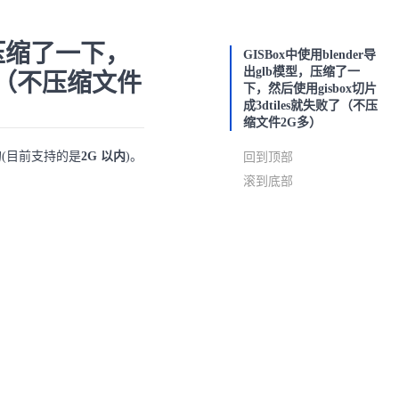
型，压缩了一下，
GISBox中使用blender导
出glb模型，压缩了一
败了（不压缩文件
下，然后使用gisbox切片
成3dtiles就失败了（不压
缩文件2G多）
的(目前支持的是
2G 以内
)。
回到顶部
滚到底部