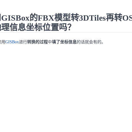
GISBox的FBX模型转3DTiles再转
地理信息坐标位置吗？
果用
GISBox
进行
转换的过程
中
填了坐标信息
的话就会有的。