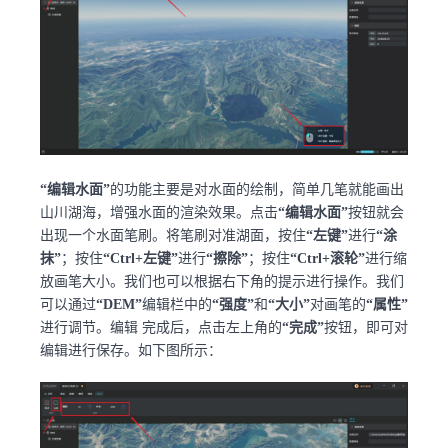
“编辑水面”
的功能主要是对水面的绘制，简单几笔就能画出
山川湖海，增强水面的渲染效果。点击
“编辑水面”
按钮就会
出现一个水面笔刷。将笔刷对准湖面，按住
“左键”
进行
“涂
抹”
；按住
“Ctrl+左键”
进行
“擦除”
；按住
“Ctrl+滚轮”
进行缩
放画笔大小。我们也可以根据右下角的提示进行操作。我们
可以通过
“DEM”
编辑栏中的
“强度”
和
“大小”
对画笔的
“属性”
进行调节。编辑 完成后，点击左上角的
“完成”
按钮，即可对
编辑进行保存。如下图所示：