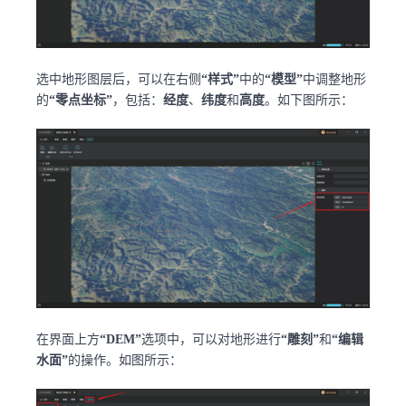
选中地形图层后，可以在右侧
“样式”
中的
“模型”
中调整地形
的
“零点坐标”
，包括：
经度
、
纬度
和
高度
。如下图所示：
在界面上方
“DEM”
选项中，可以对地形进行
“雕刻”
和
“编辑
水面”
的操作。如图所示：