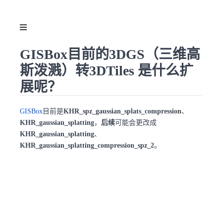
GISBox目前的3DGS（三维高
斯泼溅）转3DTiles 是什么扩
展呢？
GISBox
目前是
KHR_spz_gaussian_splats_compression
、
KHR_gaussian_splatting
，
后续
可能会更改成
KHR_gaussian_splatting
、
KHR_gaussian_splatting_compression_spz_2
。