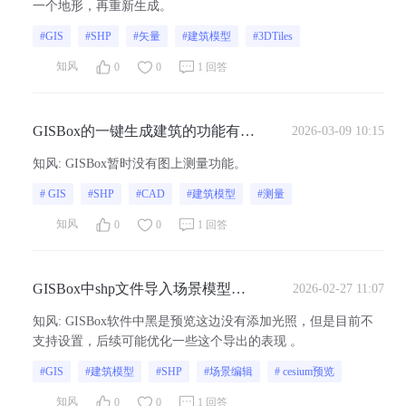
一个地形，再重新生成。
#GIS
#SHP
#矢量
#建筑模型
#3DTiles
知风
0
0
1 回答
GISBox的一键生成建筑的功能有图
2026-03-09 10:15
上有测量功能吗？类似CAD里面的
知风
:
GISBox暂时没有图上测量功能。
测量
# GIS
#SHP
#CAD
#建筑模型
#测量
知风
0
0
1 回答
GISBox中shp文件导入场景模型太
2026-02-27 11:07
暗了，可以调亮一点吗？
知风
:
GISBox软件中黑是预览这边没有添加光照，但是目前不
支持设置，后续可能优化一些这个导出的表现 。
#GIS
#建筑模型
#SHP
#场景编辑
# cesium预览
知风
0
0
1 回答