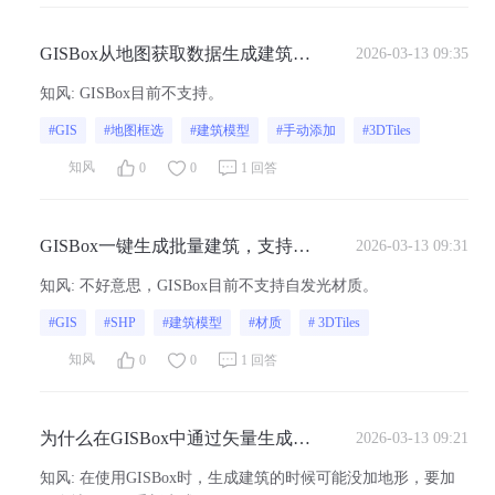
GISBox从地图获取数据生成建筑后
2026-03-13 09:35
手动加建筑可以和获取的数据一起
知风
:
GISBox目前不支持。
导出吗？
#GIS
#地图框选
#建筑模型
#手动添加
#3DTiles
知风
0
0
1 回答
GISBox一键生成批量建筑，支持自
2026-03-13 09:31
发光材质吗？
知风
:
不好意思，GISBox目前不支持自发光材质。
#GIS
#SHP
#建筑模型
#材质
# 3DTiles
知风
0
0
1 回答
为什么在GISBox中通过矢量生成的
2026-03-13 09:21
模型比以前老版本少了很多？
知风
:
在使用GISBox时，生成建筑的时候可能没加地形，要加