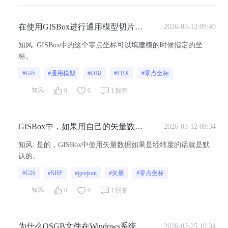
在使用GISBox进行通用模型切片
2026-03-12 09:40
时，零点坐标不能直接读取的话，
知风
:
GISBox中的这个零点坐标可以填建模的时候指定的坐
模型的零点坐标应该怎么获取呢？
标。
#GIS
#通用模型
#OBJ
#FBX
#零点坐标
知风
0
0
1 回答
GISBox中，如果用自己的矢量数据
2026-03-12 09:34
生成模型的话，零点坐标是默认的
知风
:
是的，GISBox中使用矢量数据如果是经纬度的话就是默
吗？
认的。
#GIS
#SHP
#geojson
#矢量
#零点坐标
知风
0
0
1 回答
为什么OSGB文件在Windows系统能
2026-02-25 10:34