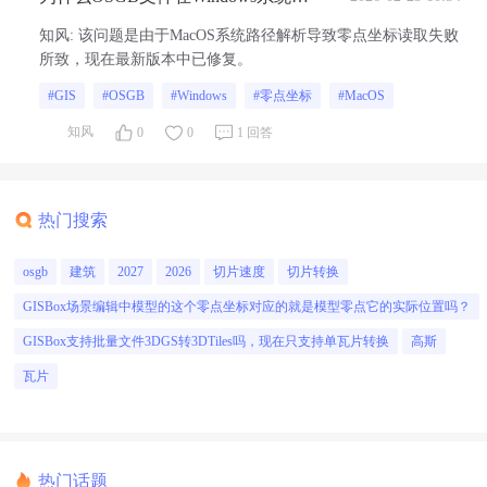
正常显示零点坐标，但在macOS系
知风
:
该问题是由于MacOS系统路径解析导致零点坐标读取失败
统会出现模型漂移和零点坐标缺失
所致，现在最新版本中已修复。
的问题？
#GIS
#OSGB
#Windows
#零点坐标
#MacOS
知风
0
0
1 回答
热门搜索
osgb
建筑
2027
2026
切片速度
切片转换
GISBox场景编辑中模型的这个零点坐标对应的就是模型零点它的实际位置吗？
GISBox支持批量文件3DGS转3DTiles吗，现在只支持单瓦片转换
高斯
瓦片
热门话题