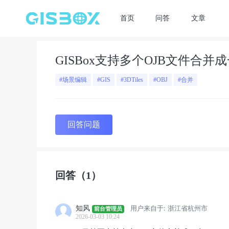
首页
问答
文章
GISBox支持多个OJB文件合并
#场景编辑
#GIS
#3DTiles
#OBJ
#合并
回答问题
回答
（1）
知风
用户来自于: 浙江省杭州市
前台管理员
2026-03-03 10:24