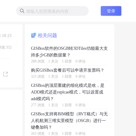
登录
相关问题
 10:23
浏览:352
GISBox软件的OSGB转3DTiles功能最大支
持多少GB的数据量？
288 浏览
1 关注
1 回答
0 评论
购买GISBox套餐后可以申请开发票吗？
325 浏览
1 关注
1 回答
0 评论
GISBox的顶层重建的细化模式是啥，是
ADD模式还是replcae模式，可以设置成
add模式吗？
277 浏览
1 关注
1 回答
0 评论
GISBox支持将BIM模型（RVT格式）与无
人机航测三维实景模型（OSGB）进行一
键叠加吗？
263 浏览
1 关注
1 回答
0 评论