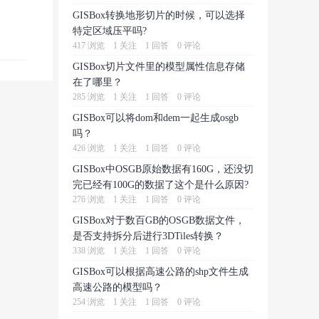
GISBox转换地形切片的时候，可以选择
特定区域压平吗?
417 浏览
1 关注
1 回答
0 评论
GISBox切片文件里的模型属性信息存储
在了哪里？
285 浏览
1 关注
1 回答
0 评论
GISBox可以将dom和dem一起生成osgb
吗？
426 浏览
1 关注
1 回答
0 评论
GISBox中OSGB原始数据有160G，还没切
完已经有100G的数据了这个是什么原因?
276 浏览
1 关注
1 回答
0 评论
GISBox对于数百GB的OSGB数据文件，
是否支持拆分后进行3DTiles转换？
338 浏览
1 关注
1 回答
0 评论
GISBox可以根据高速公路的shp文件生成
高速公路的模型吗？
254 浏览
1 关注
1 回答
0 评论