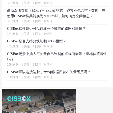
387 浏览
1 关注
1 回答
0 评论
高斯泼溅数据（如PLY和SPLAT格式）通常不包含空间数据，在
使用GISBox将其转换为3DTiles时，如何确定空间信息？
302 浏览
1 关注
1 回答
0 评论
GISBox软件是否可以调取一个城市的路网和建筑？
324 浏览
1 关注
1 回答
0 评论
GISBox是否支持分块切割3DGS模型？
405 浏览
1 关注
1 回答
0 评论
GISBox场景中插入空矢量自己绘制的点线面会带上坐标位置属性
吗？
259 浏览
1 关注
1 回答
0 评论
GISBox可以连接达梦，mysql数据库发布矢量图层吗？
260 浏览
1 关注
1 回答
0 评论