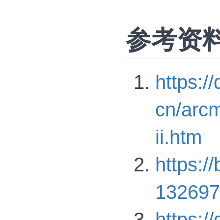
参考资
https:/
cn/arcm
ii.htm
https:/
132697
https:/