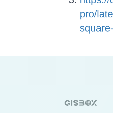
pro/lat
square-