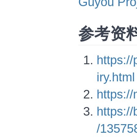
Guyou P
参考资
https:/
iry.html
https:/
https:/
/13575