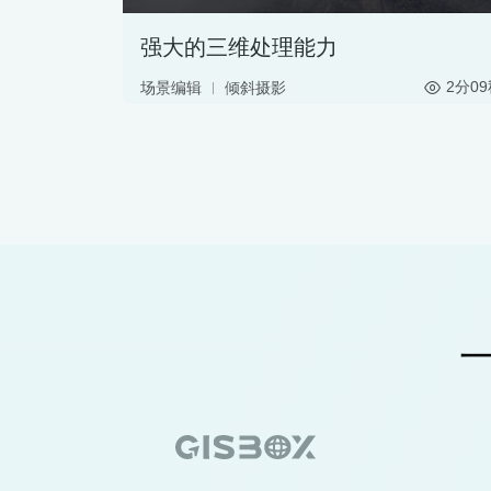
强大的三维处理能力
2分0
场景编辑
倾斜摄影
地形编辑
地图一键框选
SHAPE
3DTiles
OSGB
切片转换
高斯泼溅
IFC
RVT