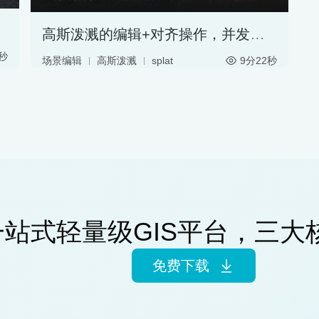
高斯泼溅的编辑+对齐操作，并发布为3DTiles
9秒
9分22秒
场景编辑
高斯泼溅
splat
ply
spz
对齐操作
服务分发
3DTiles
cesium
GIS服务器
一站式轻量级GIS平台，三大
免费下载