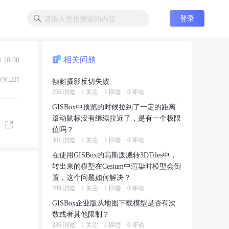
登录
相关问题
 10:00
浏览:225
倾斜摄影反切失败
256 浏览
1 关注
1 回答
0 评论
GISBox中预览的时候拉到了一定的距离
滚动鼠标没有继续拉近了，是有一个极限
值吗？
301 浏览
1 关注
1 回答
0 评论
在使用GISBox的高斯泼溅转3DTiles中，
转出来的模型在Cesium中渲染时模型会倒
置，这个问题如何解决？
289 浏览
1 关注
1 回答
0 评论
GISBox企业版从地图下载模型是否有次
数或者其他限制？
336 浏览
1 关注
1 回答
0 评论