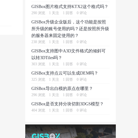
GISBox图片格式支持KTX2这个格式吗？
290 浏览
1 关注
1 回答
0 评论
GISBox升级企业版后，这个功能是按照
所升级的账号使用的吗？还是按照所升级
的服务器来固定使用的？
238 浏览
1 关注
1 回答
0 评论
GISBox支持图中A3D文件格式的倾斜可
以转3DTiles吗？
303 浏览
1 关注
1 回答
0 评论
GISBox支持点云可以生成DEM吗？
325 浏览
1 关注
1 回答
0 评论
GISBox导出白模的原点在哪里？
296 浏览
1 关注
1 回答
0 评论
GISBox是否支持分块切割3DGS模型？
404 浏览
1 关注
1 回答
0 评论