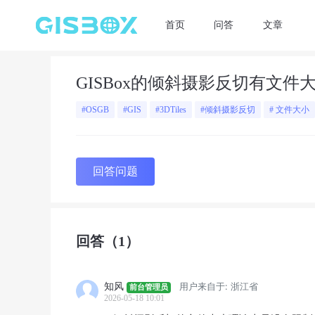
首页
问答
文章
GISBox的倾斜摄影反切有文件
#OSGB
#GIS
#3DTiles
#倾斜摄影反切
# 文件大小
回答问题
回答
（1）
知风
用户来自于: 浙江省
前台管理员
2026-05-18 10:01