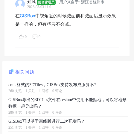
知风
用户来自于: 浙江省杭州市
前台管理员
2026-03-03 11:01
在
GISBox
中视角近的时候减面前和减面后显示效果
是一样的，但有些层不会减。
0
0
相关问题
cmpt格式的3DTiles，GISBox支持发布成服务不?
260 浏览
1 关注
1 回答
0 评论
GISBox导出的3DTiles文件在cesium中使用不能贴地，可以将地形
数据一起导出吗？
286 浏览
1 关注
1 回答
0 评论
GISBox可以基于离线版进行二次开发吗？
251 浏览
1 关注
1 回答
0 评论