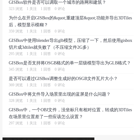
GISBox软件是否可以调取一个城市的路网和建筑？
323 浏览
1 关注
1 回答
0 评论
为什么在开启GISBox的&quot;重建顶层&quot;功能并导出3DTiles
后，模型显示模糊？
359 浏览
1 关注
1 回答
0 评论
GISBox中使用blender导出glb模型，压缩了一下，然后使用gisbox
切片成3dtiles就失败了（不压缩文件2G多）
295 浏览
1 关注
1 回答
0 评论
GISBox是否支持将OSGB格式的单一层级模型导出为GLB格式？
345 浏览
1 关注
1 回答
0 评论
是否可以通过GISBox调整生成好的OSGB文件瓦片大小？
369 浏览
1 关注
1 回答
0 评论
GISBox中将文件导入场景里出现的蓝屏是什么问题？
328 浏览
1 关注
1 回答
0 评论
GISBox中，一个OBJ文件，没坐标只有相对位置，转成的3DTiles
在场景里位置差了一些应该怎么设置？
297 浏览
1 关注
1 回答
0 评论