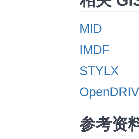
相关 GI
MID
IMDF
STYLX
OpenDRIVE
参考资