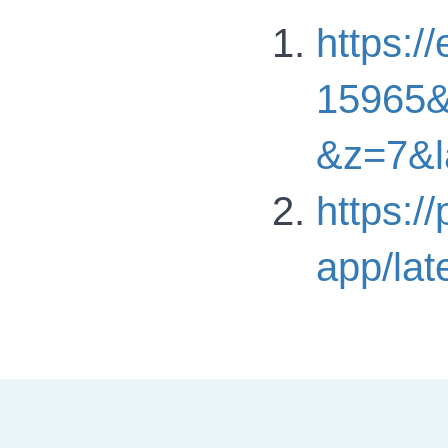
https:/
15965&
&z=7&l
https:/
app/lat