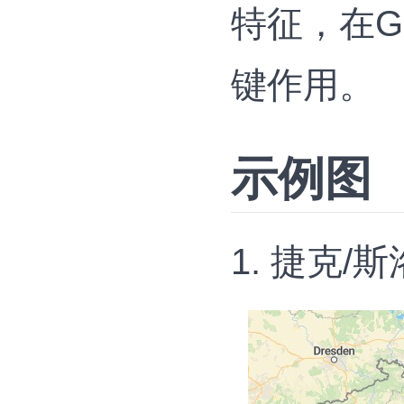
特征，在G
键作用‌。
示例图
1. 捷克/斯