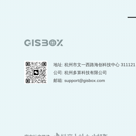
地址: 杭州市文一西路海创科技中心 311121
公司: 杭州多算科技有限公司
邮箱: support@gisbox.com