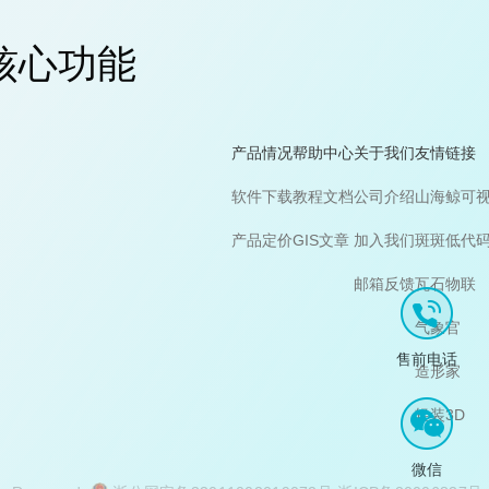
核心功能
产品情况
帮助中心
关于我们
友情链接
软件下载
教程文档
公司介绍
山海鲸可
产品定价
GIS文章
加入我们
斑斑低代
邮箱反馈
瓦石物联
气象官
售前电话
造形家
轻装3D
微信