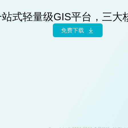
一站式轻量级GIS平台，三大
免费下载