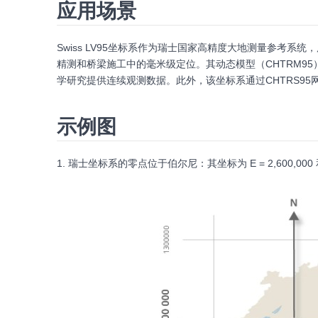
应用场景
Swiss LV95坐标系作为瑞士国家高精度大地测量参考
精测和桥梁施工中的毫米级定位。其动态模型（CHTRM95
学研究提供连续观测数据。此外，该坐标系通过CHTRS9
示例图
1. 瑞士坐标系的零点位于伯尔尼：其坐标为 E = 2,600,000 和 N