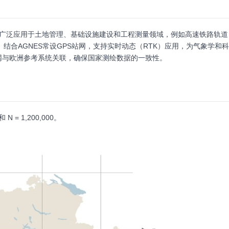
系统，广泛应用于土地管理、基础设施建设和工程测量领域，例如高速铁路轨道
）结合AGNES常设GPS站网，支持实时动态（RTK）应用，为气象学和科
5网与欧洲参考系统关联，确保国家测绘数据的一致性。
 = 1,200,000。