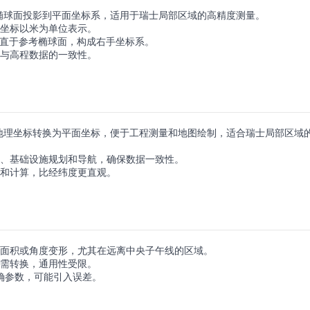
椭球面投影到平面坐标系，适用于瑞士局部区域的高精度测量。
坐标以米为单位表示。
垂直于参考椭球面，构成右手坐标系。
与高程数据的一致性。
地理坐标转换为平面坐标，便于工程测量和地图绘制，适合瑞士局部区域
、基础设施规划和导航，确保数据一致性。
和计算，比经纬度更直观。
面积或角度变形，尤其在远离中央子午线的区域。
需转换，通用性受限。
精确参数，可能引入误差。