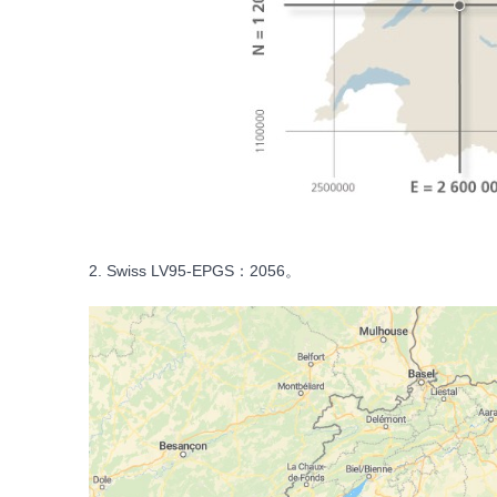
2. Swiss LV95-EPGS：2056。