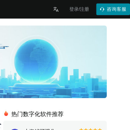
登录/注册
咨询客服
热门数字化软件推荐
公