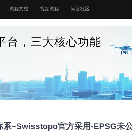
教程文档
视频教程
问答社区
S平台，三大核心功能
标系–Swisstopo官方采用-EPSG未