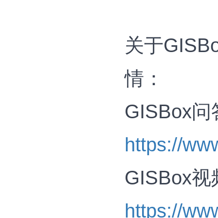
关于GIS
情：
GISBox
https://ww
GISBox
https://ww