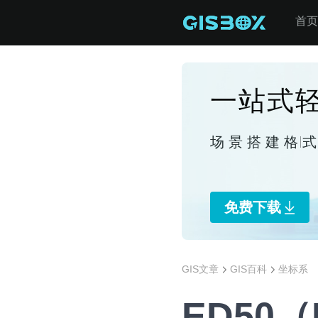
首页
一站式轻
场景搭建
格
免费下载
GIS文章
GIS百科
坐标系
ED50（E