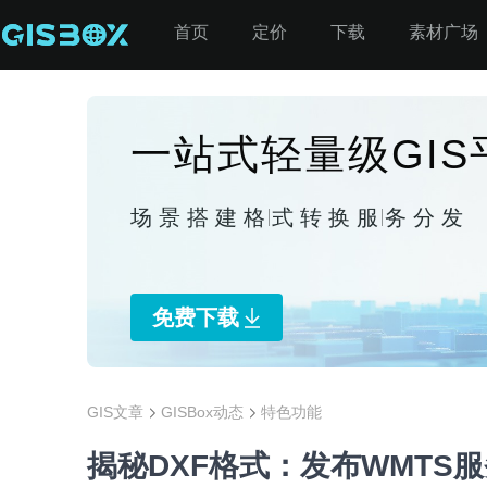
首页
定价
下载
素材广场
一站式轻量级GI
场景搭建
格式转换
服务分发
免费下载
GIS文章
GISBox动态
特色功能
揭秘DXF格式：发布WMTS