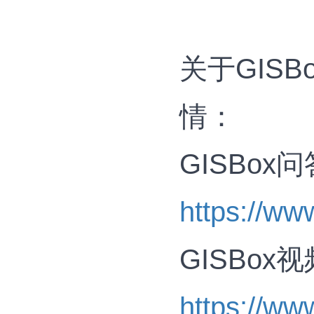
关于GIS
情：
GISBox
https://ww
GISBox
https://ww