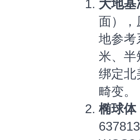
大地基
面）‌
地参考系
米、半短
绑定北
畸变。
椭球体（E
6378