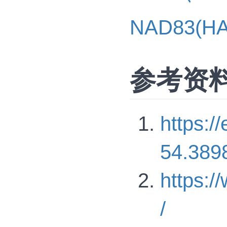
NAD83(H
参考资
https:
54.389
https:
/