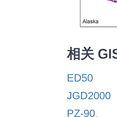
相关 GI
ED50
JGD2000
PZ-90、